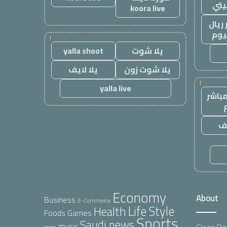
يتي
koora live
ريال
يوم
!
يلا شوت
yalla shoot
يلا شوت زون
يلا لايف
!
yalla live
باشر
يف
Economy
About
Business
E-Commerce
Life Style
Health
Foods
Games
Sports
Saudi news
music
Clean R
mega