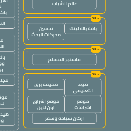
اشرا
عالم الشباب
ش
باك
!
الت
باقة باك لينك
تحسين
محركات البحث
من
ال
!
باك
ماسنجر المسلم
وج
ب
!
مجلة
ضوء
صحيفة برق
التعليمي
موقع
موقع
موقع اشراق
لل
اشراقات
اون لاين
هيدب
اركان سياحة وسفر
وت