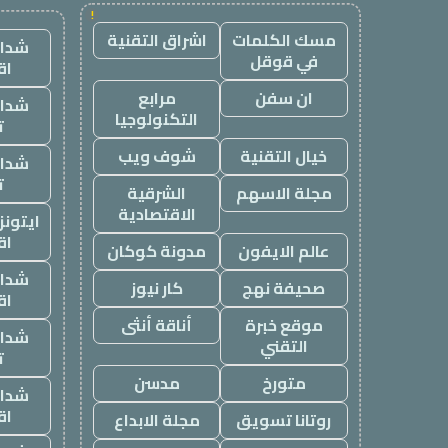
!
مسك الكلمات
اشراق التقنية
شدات
في قوقل
اق
ان سفن
مرابع
شدات
التكنولوجيا
ت
خيال التقنية
شوف ويب
شدات
ت
مجلة الاسهم
الشرقية
الاقتصادية
ايتون
اق
عالم الايفون
مدونة كوكان
شدات
صحيفة نهج
كار نيوز
اق
موقع خبرة
أناقة أنثى
شدات
التقني
ت
متورخ
مدسن
شدات
اق
روتانا تسويق
مجلة الابداع