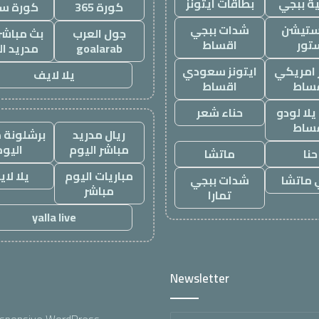
ة ببجي
بطاقات ايتونز
كورة 365
كورة س
ستيشن
شدات ببجي
جول العرب
بث مباشر 
تور
اقساط
goalarab
مدريد ال
ز امريكي
ايتونز سعودي
يلا لايف
ساط
اقساط
لا لودو
حناء شعر
ساط
ريال مدريد
برشلونة م
مباشر اليوم
اليوم
حنا
ماتشا
مباريات اليوم
يلا لا
ماتشا
شدات ببجي
مباشر
تمارا
yalla live
Newsletter
Enter
esponsive WordPress