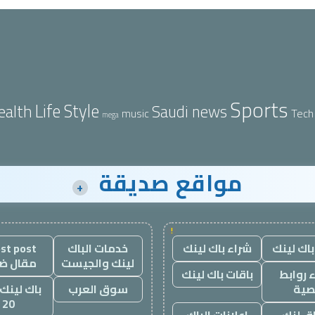
Sports
Life Style
ealth
Saudi news
Tech
music
mega
مواقع صديقة
+
!
باك لينك
شراء باك لينك
خدمات الباك
st post
لينك والجيست
مقال ض
 روابط
باقات باك لينك
صية
سوق العرب
باك لينك 
20