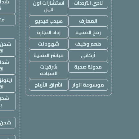
شدات
نادي الترددات
استشارات اون
ت
لاين
متج
المعارف
هيدب فيديو
رمح التقنية
رذاذ التجارة
طعم وكيف
شهود نت
شحن ي
اق
أركاني
مباشر التقنية
شدات
مدونة صحبة
شرقيات
اق
السياحة
ايتون
موسوعة انوار
اشراق الأرباح
اق
شحن
ب
شحن ي