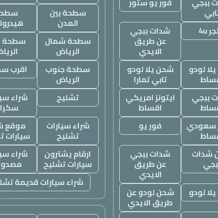
 ببجي
فور يو ستور
ابي
سطحة بين
سطحة
المدن
هيدرول
ر 4u
شدات ببجي
عن طريق
سطحة شمال
سطحة غ
الايدي
الرياض
الريا
لا لودو
شحن يلا لودو
سطحة جنوب
اقرب س
ساط
تابي تمارا
الرياض
 ببجي
ايتونز امريكي
تشليح
شراء سيا
ساط
اقساط
سكرا
ز سعودي
فور يو
شراء سيارات
موقع ش
ساط
تشليح
سيارات ت
 شدات
شدات ببجي
ارقام يشترون
شراء سيا
بجي
عن طريق
سيارات تشليح
مصدوم
الايدي
شراء سيارات قديمة تشل
لا لودو
شحن لودو عن
طريق الايدي