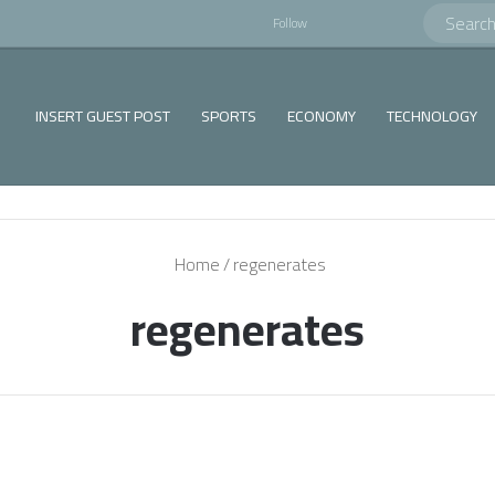
!
Log In
Random Article
Sidebar
Follow
INSERT GUEST POST
SPORTS
ECONOMY
TECHNOLOGY
Home
/
regenerates
regenerates