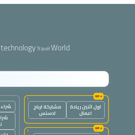
technology
World
Travel
!
شراء 
اول اثنين ريادة
مشاركة ارباح
اعمال
ادسنس
شراء
ن
!