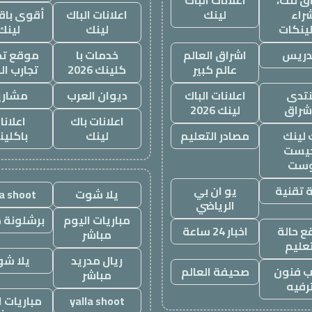
ق لنك،
اعلانات الباك
راء
لينك
اعلانات الباك
أقوى باقة
لينكات
لينك
لينك
دريس
اشراق العالم
خدمات با
موقع تجا
عالم كبير
كلينك 2026
تجارب ال
تدى
اعلانات الباك
ديوان العرب
مشاري
اشراق
لينك 2026
اعلانات باك
اعلانا
 لينك
مصادر التعليم
لينك
باكلين
يست
وست
 تقنية
يو ان بي
يلا شوت
la shoot
الرياضي
مباريات اليوم
برشلونة م
 حالة
اخبار 24 ساعة
مباشر
تعليم
ريال مدريد
يلا ش
 فنون
صحيفة العالم
مباشر
رفيه
yalla shoot
مباريات ا