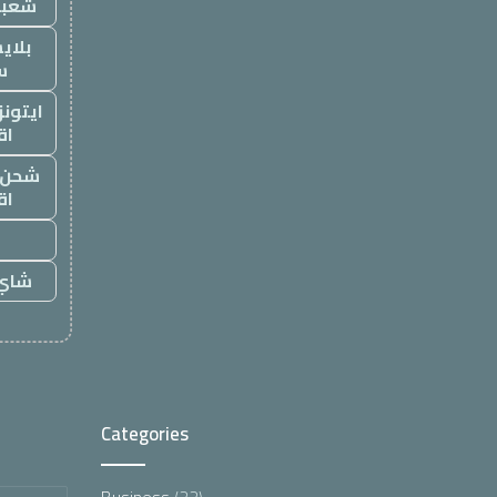
شعبي
بلاي
س
ايتون
اق
شحن ي
اق
شاي 
Categories
Business
(22)