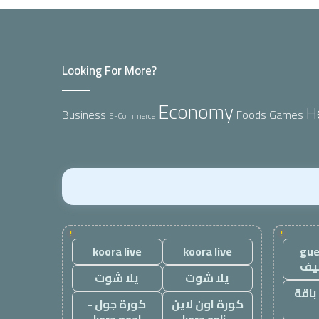
Looking For More?
Economy
H
Business
Foods
Games
E-Commerce
!
!
koora live
koora live
gue
يف
يلا شوت
يلا شوت
باقة
كورة اون لاين
كورة جول -