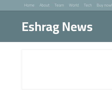
Home
About
Team
World
Tech
Buy now
Eshrag News
Health