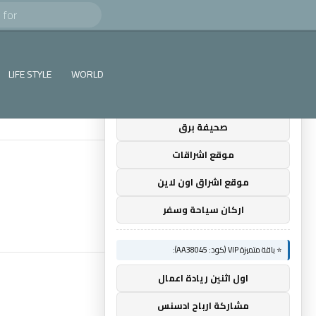
Search
×
🚀 توصيات :
for
⭐ باقة متميزة VIP (كود: AA35872):
LIFE STYLE
WORLD
ضوء التعليمي
صحيفة برق
موقع اشراقات
موقع اشراق اون لاين
اركان سياحة وسفر
⭐ باقة متميزة VIP (كود: AA38045):
اول اثنين ريادة اعمال
مشاركة ارباح ادسنس