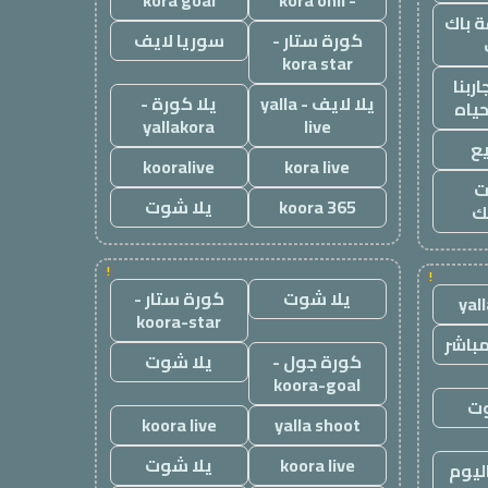
kora goal
- kora onli
 باك
كورة ستار -
سوريا لايف
kora star
ربنا
يلا لايف - yalla
يلا كورة -
حياه
yallakora
live
ع
kooralive
kora live
ت
koora 365
يلا شوت
ك
!
!
يلا شوت
كورة ستار -
yal
koora-star
باشر
كورة جول -
يلا شوت
koora-goal
وت
koora live
yalla shoot
koora live
يلا شوت
ليوم