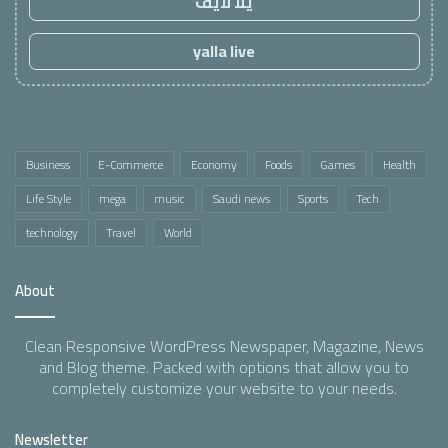
يلا لايف
yalla live
Business
E-Commerce
Economy
Foods
Games
Health
Life Style
mega
music
Saudi news
Sports
Tech
technology
Travel
World
About
Clean Responsive WordPress Newspaper, Magazine, News
and Blog theme. Packed with options that allow you to
completely customize your website to your needs.
Newsletter