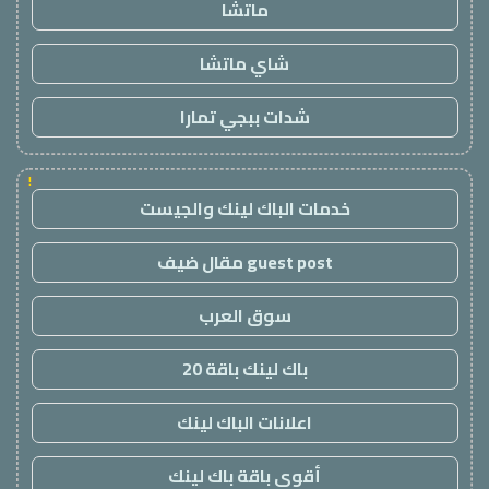
ماتشا
شاي ماتشا
شدات ببجي تمارا
!
خدمات الباك لينك والجيست
guest post مقال ضيف
سوق العرب
باك لينك باقة 20
اعلانات الباك لينك
أقوى باقة باك لينك