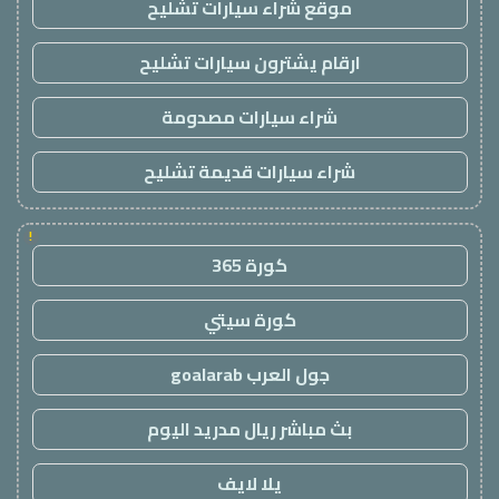
موقع شراء سيارات تشليح
ارقام يشترون سيارات تشليح
شراء سيارات مصدومة
شراء سيارات قديمة تشليح
!
كورة 365
كورة سيتي
جول العرب goalarab
بث مباشر ريال مدريد اليوم
يلا لايف