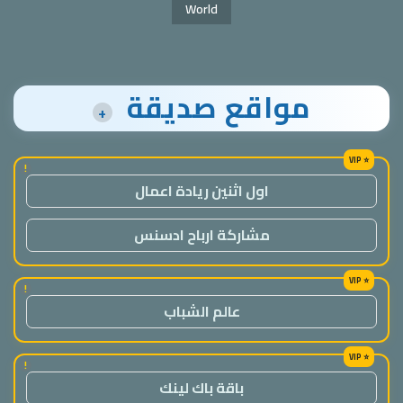
World
مواقع صديقة
+
!
اول اثنين ريادة اعمال
مشاركة ارباح ادسنس
!
عالم الشباب
!
باقة باك لينك