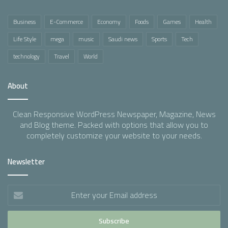
Business
E-Commerce
Economy
Foods
Games
Health
Life Style
mega
music
Saudi news
Sports
Tech
technology
Travel
World
About
Clean Responsive WordPress Newspaper, Magazine, News
and Blog theme. Packed with options that allow you to
completely customize your website to your needs.
Newsletter
Enter
your
Email
address