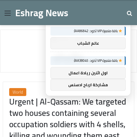
Eshrag News
Menu
Se
×
توصيات :
باقة متميزة VIP (كود: AA86842):
Home
/
shells
عالم الشباب
shells
باقة متميزة VIP (كود: AA38045):
اول اثنين ريادة اعمال
مشاركة ارباح ادسنس
World
Urgent | Al-Qassam: We targeted
two houses containing several
occupation soldiers with 4 shells,
killing and wounding them east