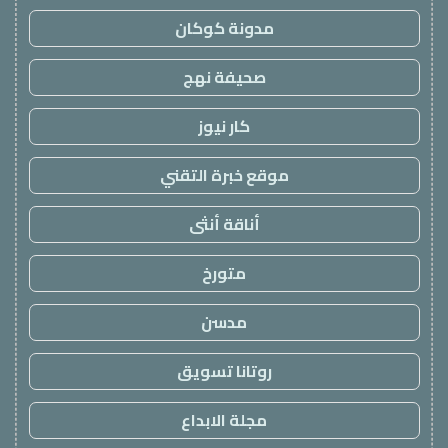
مدونة كوكان
صحيفة نهج
كار نيوز
موقع خبرة التقني
أناقة أنثى
متورخ
مدسن
روتانا تسويق
مجلة الابداع