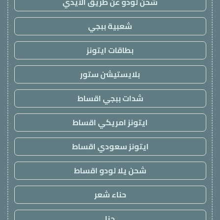
شحن لودو عن طريق الايدي
شعبية ببجي
بطاقات ايتونز
بلايستيشن ستور
شدات ببجي اقساط
ايتونز امريكي اقساط
ايتونز سعودي اقساط
شحن يلا لودو اقساط
حناء شعر
حنا