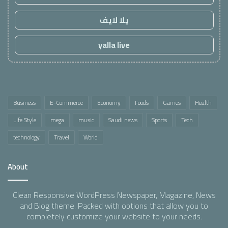
يلا لايف
yalla live
Business
E-Commerce
Economy
Foods
Games
Health
Life Style
mega
music
Saudi news
Sports
Tech
technology
Travel
World
About
Clean Responsive WordPress Newspaper, Magazine, News
and Blog theme. Packed with options that allow you to
completely customize your website to your needs.