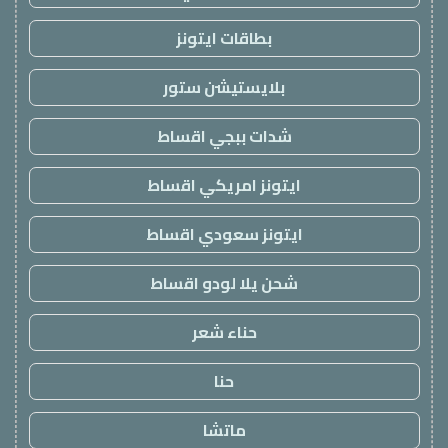
بطاقات ايتونز
بلايستيشن ستور
شدات ببجي اقساط
ايتونز امريكي اقساط
ايتونز سعودي اقساط
شحن يلا لودو اقساط
حناء شعر
حنا
ماتشا