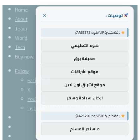
Home
توصيات :
×
About
Team
باقة متميزة VIP (كود: AA35872):
World
ضوء التعليمي
Tech
Buy now!
صحيفة برق
Follow
موقع اشراقات
Facebook
موقع اشراق اون لاين
X
اركان سياحة وسفر
YouTube
Instagram
باقة متميزة VIP (كود: AA26790):
Log
In
Random
ماسنجر المسلم
Article
Sidebar