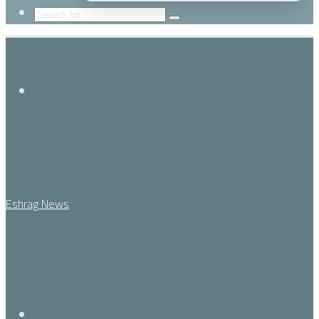
Search
for
Menu
Eshrag News
Search