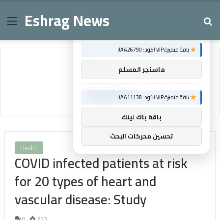
Eshrag News
Menu
Se
×
توصيات :
باقة متميزة VIP (كود: AA26790):
Home
/
types
ماسنجر المسلم
types
باقة متميزة VIP (كود: AA11138):
باقة باك لينك
تحسين محركات البحث
Health
COVID infected patients at risk
for 20 types of heart and
vascular disease: Study
0
220