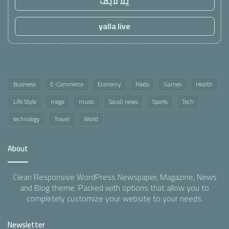
يلا لايف
yalla live
Business
E-Commerce
Economy
Foods
Games
Health
Life Style
mega
music
Saudi news
Sports
Tech
technology
Travel
World
About
Clean Responsive WordPress Newspaper, Magazine, News
and Blog theme. Packed with options that allow you to
completely customize your website to your needs.
Newsletter