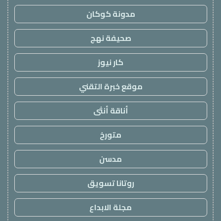
مدونة كوكان
صحيفة نهج
كار نيوز
موقع خبرة التقني
أناقة أنثى
متورخ
مدسن
روتانا تسويق
مجلة الابداع