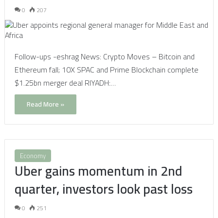
0
207
Follow-ups -eshrag News: Crypto Moves – Bitcoin and
Ethereum fall; 10X SPAC and Prime Blockchain complete
$1.25bn merger deal RIYADH:…
Read More »
Economy
Uber gains momentum in 2nd
quarter, investors look past loss
0
251