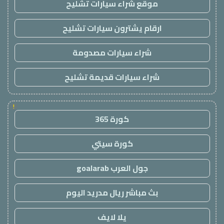
موقع شراء سيارات تشليح
ارقام يشترون سيارات تشليح
شراء سيارات مصدومة
شراء سيارات قديمة تشليح
!
كورة 365
كورة سيتي
جول العرب goalarab
بث مباشر ريال مدريد اليوم
يلا لايف