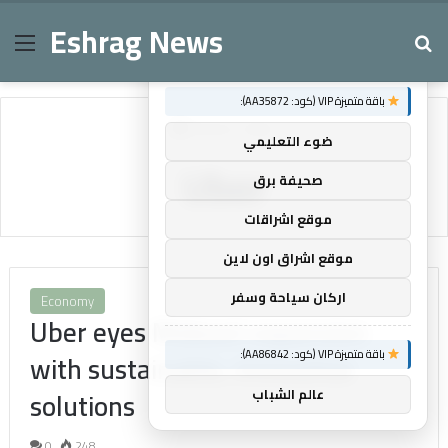
Eshrag News
Menu
Se
×
توصيات :
باقة متميزة VIP (كود: AA35872):
Home
/
Uber
ضوء التعليمي
Uber
صحيفة برق
موقع اشراقات
موقع اشراق اون لاين
اركان سياحة وسفر
Economy
Uber eyes Mideast expansion
with sustainable, innovative
باقة متميزة VIP (كود: AA86842):
solutions
عالم الشباب
0
248