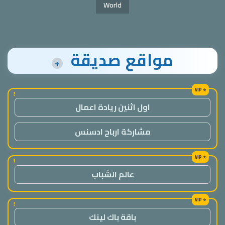
World
مواقع صديقة
+
!
اول اثنين ريادة اعمال
مشاركة ارباح ادسنس
!
عالم الشباب
!
باقة باك لينك