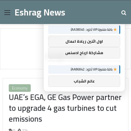
Eshrag News
Menu
Se
×
توصيات :
باقة متميزة VIP (كود: AA38045):
Home
/
upgrade
اول اثنين ريادة اعمال
upgrade
مشاركة ارباح ادسنس
باقة متميزة VIP (كود: AA86842):
عالم الشباب
Economy
UAE’s EGA, GE Gas Power partner
to upgrade 4 gas turbines to cut
emissions
0
274