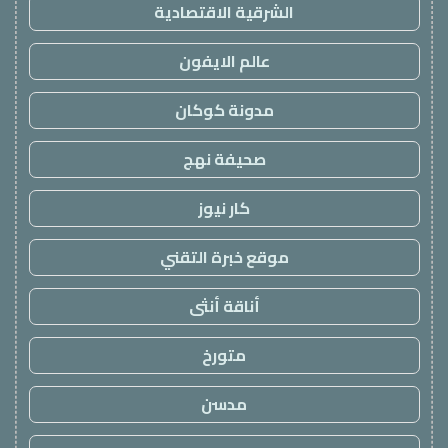
الشرقية الاقتصادية
عالم الايفون
مدونة كوكان
صحيفة نهج
كار نيوز
موقع خبرة التقني
أناقة أنثى
متورخ
مدسن