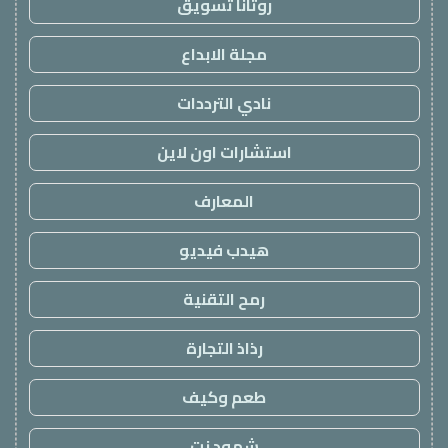
روتانا تسويق
مجلة الابداع
نادي الترددات
استشارات اون لاين
المعارف
هيدب فيديو
رمح التقنية
رذاذ التجارة
طعم وكيف
شهود نت