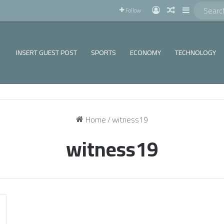
!
Log In
Random Articl
Sidebar
Follow
INSERT GUEST POST
SPORTS
ECONOMY
TECHNOLOGY
Home
/
witness19
witness19