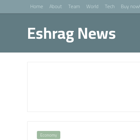
Home
About
Team
World
Tech
Buy now
Eshrag News
Economy