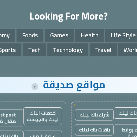
Looking For More?
omy
Foods
Games
Health
Life Style
Sports
Tech
Technology
Travel
Worl
مواقع صديقة
+
!
باك لينك
خدمات الباك
شراء باك لينك
st post
لينك والجيست
مقال ض
 روابط
باقات باك لينك
صية
سوق العرب
باك لينك 