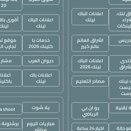
20
ق لنك،
اعلانات الباك
راء
لينك
اعلانات الباك
أقوى باقة
لينكات
لينك
لينك
دريس
اشراق العالم
خدمات با
موقع تجا
عالم كبير
كلينك 2026
تجارب ال
تدى
اعلانات الباك
ديوان العرب
مشاري
اشراق
لينك 2026
اعلانات باك
اعلانا
 لينك
مصادر التعليم
لينك
باكلين
يست
وست
يلا شوت
 تقنية
يو ان بي
la shoot
الرياضي
مباريات اليوم
برشلونة م
 حالة
اخبار 24 ساعة
مباشر