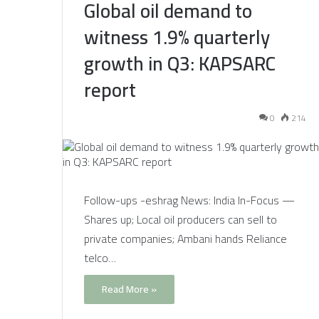
Global oil demand to
witness 1.9% quarterly
growth in Q3: KAPSARC
report
0
214
Follow-ups -eshrag News: India In-Focus —
Shares up; Local oil producers can sell to
private companies; Ambani hands Reliance
telco…
Read More »