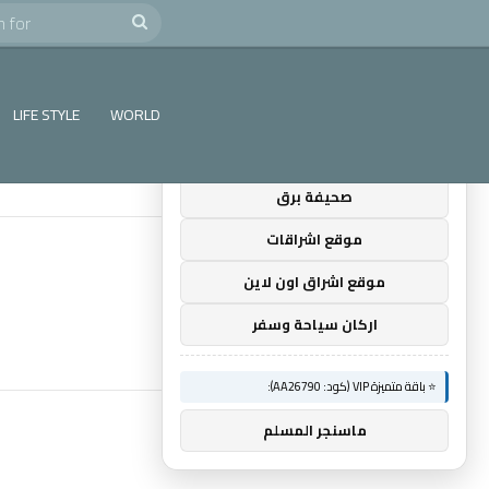
e
Search
×
🚀 توصيات :
for
⭐ باقة متميزة VIP (كود: AA35872):
LIFE STYLE
WORLD
ضوء التعليمي
صحيفة برق
موقع اشراقات
موقع اشراق اون لاين
اركان سياحة وسفر
⭐ باقة متميزة VIP (كود: AA26790):
ماسنجر المسلم