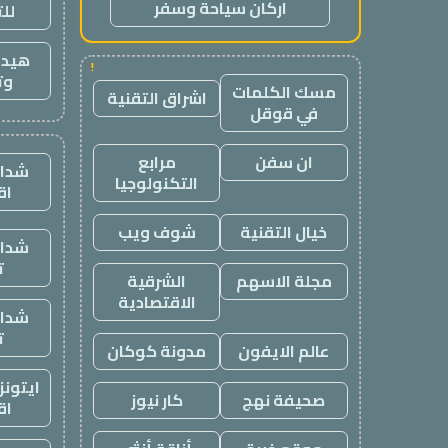
اركان سياحة وسفر
لل
هيدب
!
وت
مسك الكلمات
اشراق التقنية
في قوقل
ان سفن
مرابع
شدات
التكنولوجيا
اق
خيال التقنية
شوف ويب
شدات
ت
مجلة الاسهم
الشرقية
الاقتصادية
شدات
ت
عالم الايفون
مدونة كوكان
ايتون
صحيفة نهج
كار نيوز
اق