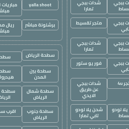
 ببجي
شدات ببجي
yalla shoot
مباريات ا
ساط
تمارا
مباش
 ببجي
متجر تقسيط
برشلونة مباشر
ريال مد
ابي
مباش
 ببجي
شدات ببجي
ساط
تمارا
سطحة الرياض
سطحه
 ببجي
فور يو ستور
ابي
سطحة بين
سطحة
المدن
هيدرول
ر 4u
شدات ببجي
عن طريق
سطحة شمال
سطحة غ
الايدي
الرياض
الريا
لا لودو
شحن يلا لودو
سطحة جنوب
اقرب س
ساط
تابي تمارا
الرياض