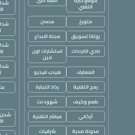
موقع خبرة
أناقة أنثى
شدات
التقني
اق
متورخ
مدسن
شدات
ت
روتانا تسويق
مجلة الابداع
شدات
نادي الترددات
استشارات اون
اق
لاين
شدات
المعارف
هيدب فيديو
ت
رمح التقنية
رذاذ التجارة
متج
طعم وكيف
شهود نت
شحن ي
أركاني
مباشر التقنية
اق
مدونة صحبة
شرقيات