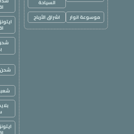
شدات
السياحة
اق
موسوعة انوار
اشراق الأرباح
ايتون
اق
شحن
ب
شحن ي
شعبي
بلاي
س
ايتون
اق