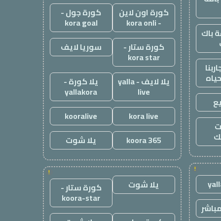
كورة اون لاين
كورة جول -
kora goal
- kora onli
 باك
كورة ستار -
سوريا لايف
kora star
ربنا
حياه
يلا لايف - yalla
يلا كورة -
yallakora
live
ع
kooralive
kora live
ت
ك
koora 365
يلا شوت
!
!
yal
يلا شوت
كورة ستار -
koora-star
باشر