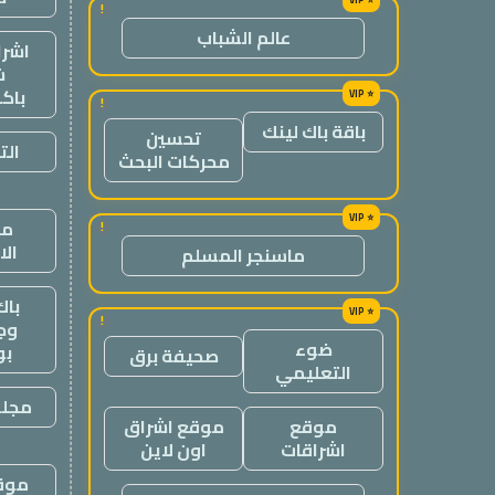
!
عالم الشباب
اشرا
ش
باك
!
باقة باك لينك
تحسين
الت
محركات البحث
من
!
ال
ماسنجر المسلم
باك
!
وج
ضوء
ب
صحيفة برق
التعليمي
مجلة
موقع
موقع اشراق
اشراقات
اون لاين
موقع