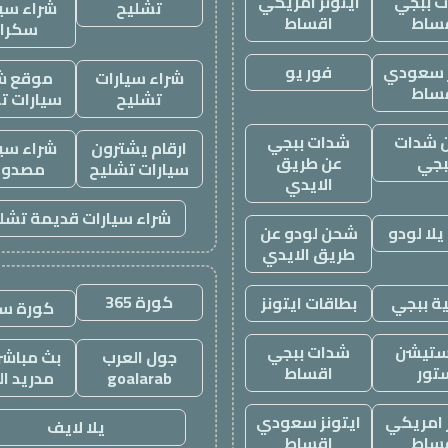
 ببجي
ايتونز امريكي
تشليح
شراء سيا
ساط
اقساط
سكرا
ز سعودي
فور يو
شراء سيارات
موقع ش
ساط
تشليح
سيارات ت
 شدات
شدات ببجي
ارقام يشترون
شراء سيا
بجي
عن طريق
سيارات تشليح
مصدوم
الايدي
شراء سيارات قديمة تشل
لا لودو
شحن لودو عن
طريق الايدي
كورة 365
ة ببجي
بطاقات ايتونز
كورة س
ستيشن
شدات ببجي
جول العرب
بث مباشر 
تور
اقساط
goalarab
مدريد ال
ز امريكي
ايتونز سعودي
يلا لايف
ساط
اقساط