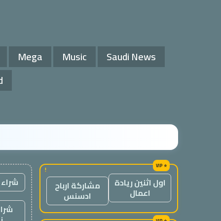
Mega
Music
Saudi News
d
!
شراء 
اول اثنين ريادة
مشاركة ارباح
اعمال
ادسنس
شراء
ن