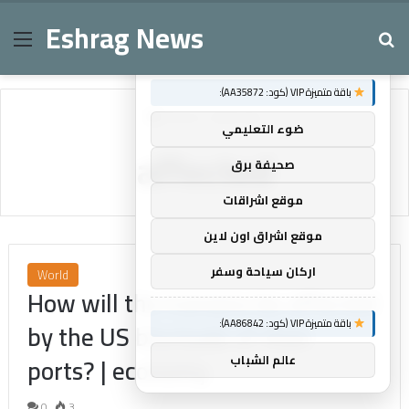
Eshrag News
Menu
Se
×
توصيات :
باقة متميزة VIP (كود: AA35872):
Home
/
affected
ضوء التعليمي
affected
صحيفة برق
موقع اشراقات
موقع اشراق اون لاين
اركان سياحة وسفر
World
How will the Iranians be affected
by the US blockade of their
باقة متميزة VIP (كود: AA86842):
ports? | economy
عالم الشباب
0
3