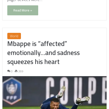
Read More »
World
Mbappe is “affected”
emotionally…and sadness
squeezes his heart
0
269