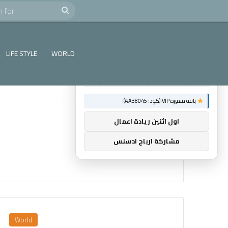
e
Search
×
توصيات :
for
باقة متميزة VIP (كود: AA26790):
LIFE STYLE
WORLD
ماسنجر المسلم
باقة متميزة VIP (كود: AA38045):
اول اثنين ريادة اعمال
مشاركة ارباح ادسنس
World