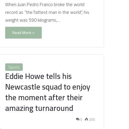
When Juan Pedro Franco broke the world
record as “the fattest man in the world”, his
weight was 590 kilograms,…
Read More »
Sports
Eddie Howe tells his
Newcastle squad to enjoy
the moment after their
amazing turnaround
0
205