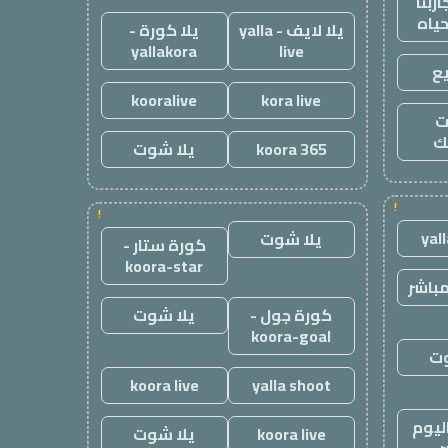
ربنا
حياه
يلا لايف - yalla
يلا كورة -
yallakora
live
ع
kooralive
kora live
ت
ك
koora 365
يلا شوت
!
!
yal
يلا شوت
كورة ستار -
koora-star
باشر
كورة جول -
يلا شوت
koora-goal
وت
koora live
yalla shoot
ليوم
koora live
يلا شوت