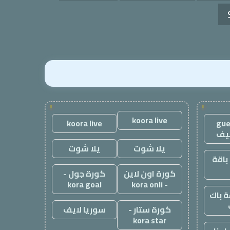
!
!
koora live
koora live
gue
يف
يلا شوت
يلا شوت
باقة
كورة اون لاين
كورة جول -
kora goal
- kora onli
 باك
كورة ستار -
سوريا لايف
kora star