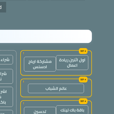
d
!
شراء 
اول اثنين ريادة
مشاركة ارباح
اعمال
ادسنس
شراء
ن
!
عالم الشباب
اشرا
ش
باك
!
باقة باك لينك
تحسين