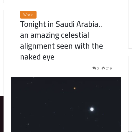
World
Tonight in Saudi Arabia..
an amazing celestial
alignment seen with the
naked eye
0
219