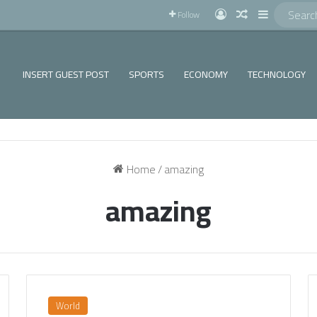
!
Log In
Random Articl
Sidebar
Follow
INSERT GUEST POST
SPORTS
ECONOMY
TECHNOLOGY
Home
/
amazing
amazing
World