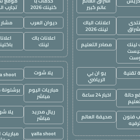
دريس
اشراق العالم
خدمات با
موقع تجا
عالم كبير
كلينك 2026
تجارب ال
تدى
اعلانات الباك
ديوان العرب
مشاري
اشراق
لينك 2026
اعلانات باك
اعلانا
 لينك
مصادر التعليم
لينك
باكلين
يست
وست
يلا شوت
 تقنية
يو ان بي
la shoot
الرياضي
مباريات اليوم
برشلونة م
 حالة
اخبار 24 ساعة
مباشر
تعليم
ريال مدريد
يلا ش
 فنون
صحيفة العالم
مباشر
رفيه
yalla shoot
مباريات ا