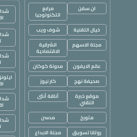
ان سفن
مرابع
شدات
التكنولوجيا
اق
خيال التقنية
شوف ويب
شدات
ت
مجلة الاسهم
الشرقية
الاقتصادية
شدات
ت
عالم الايفون
مدونة كوكان
ايتون
صحيفة نهج
كار نيوز
اق
موقع خبرة
أناقة أنثى
شدات
التقني
اق
متورخ
مدسن
شدات
ت
روتانا تسويق
مجلة الابداع