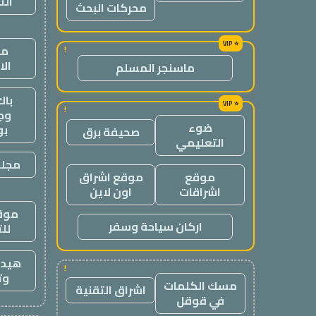
الت
محركات البحث
من
!
ال
ماسنجر المسلم
باك
!
وج
ضوء
ب
صحيفة برق
التعليمي
مجلة
موقع
موقع اشراق
اشراقات
اون لاين
موقع
اركان سياحة وسفر
لل
هيدب
!
وت
مسك الكلمات
اشراق التقنية
في قوقل