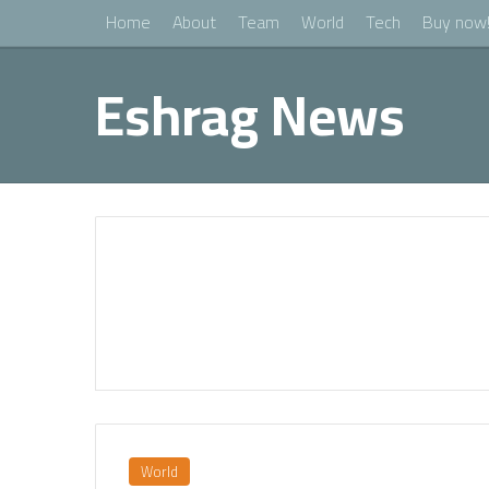
Home
About
Team
World
Tech
Buy now
Eshrag News
World