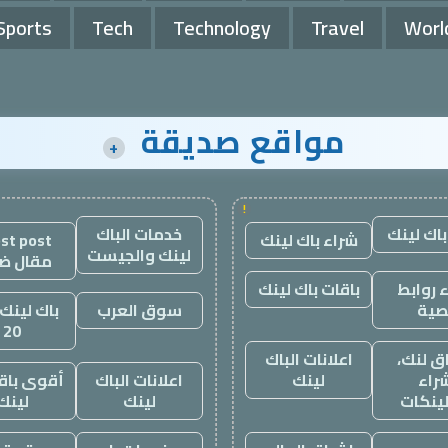
Sports
Tech
Technology
Travel
Worl
مواقع صديقة
+
!
باك لينك
خدمات الباك
شراء باك لينك
st post
لينك والجيست
مقال ض
 روابط
باقات باك لينك
صية
سوق العرب
باك لينك 
20
ق لنك،
اعلانات الباك
راء
لينك
اعلانات الباك
أقوى باقة
لينكات
لينك
لينك