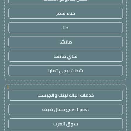
حناء شعر
حنا
ماتشا
شاي ماتشا
شدات ببجي تمارا
!
خدمات الباك لينك والجيست
guest post مقال ضيف
سوق العرب