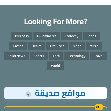
Looking For More?
Business
E-Commerce
Economy
Foods
Games
Health
Life Style
Mega
Music
Saudi News
Sports
Tech
Technology
Travel
World
مواقع صديقة
+
!