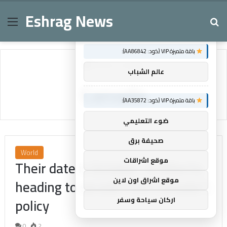
Eshrag News
Menu
Se
×
توصيات :
باقة متميزة VIP (كود: AA86842):
Home
/
Canada
عالم الشباب
Canada
باقة متميزة VIP (كود: AA35872):
ضوء التعليمي
صحيفة برق
World
موقع اشراقات
Their date is October.. Is Alberta
موقع اشراق اون لاين
heading to secede from Canada? |
policy
اركان سياحة وسفر
0
2