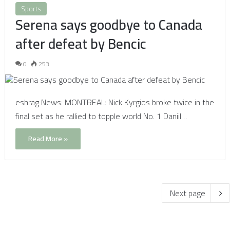
Sports
Serena says goodbye to Canada
after defeat by Bencic
0
253
eshrag News: MONTREAL: Nick Kyrgios broke twice in the
final set as he rallied to topple world No. 1 Daniil…
Read More »
Next page