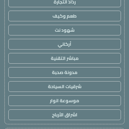
رذاذ التجارة
طعم وكيف
شهود نت
أركاني
مباشر التقنية
مدونة صحبة
شرقيات السياحة
موسوعة انوار
اشراق الأرباح