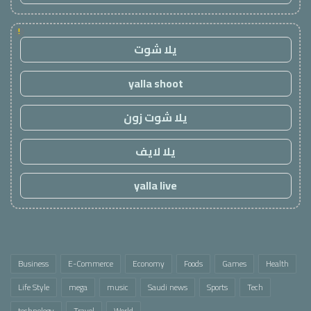
!
يلا شوت
yalla shoot
يلا شوت زون
يلا لايف
yalla live
Business
E-Commerce
Economy
Foods
Games
Health
Life Style
mega
music
Saudi news
Sports
Tech
technology
Travel
World