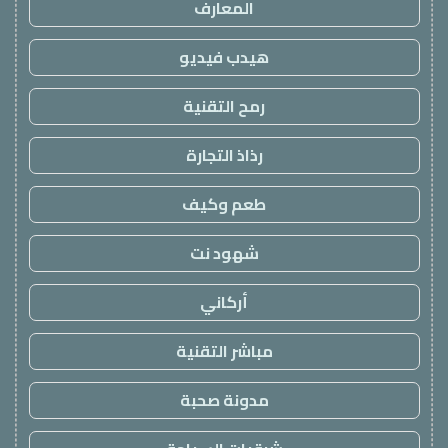
المعارف
هيدب فيديو
رمح التقنية
رذاذ التجارة
طعم وكيف
شهود نت
أركاني
مباشر التقنية
مدونة صحبة