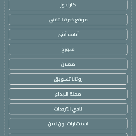
كار نيوز
موقع خبرة التقني
أناقة أنثى
متورخ
مدسن
روتانا تسويق
مجلة الابداع
نادي الترددات
استشارات اون لاين