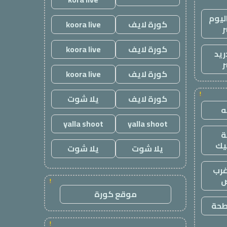
ليوم
كورة لايف
koora live
ر
كورة لايف
koora live
ريد
ر
كورة لايف
koora live
!
كورة لايف
يلا شوت
yalla shoot
yalla shoot
يك
يلا شوت
يلا شوت
رب
ض
!
موقع كورة
طحة
!