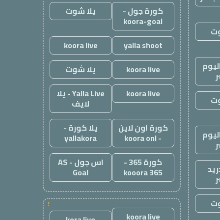
كورة جول -
يلا شوت
koora-goal
وت
koora live
yalla shoot
ليوم
koora live
يلا شوت
ر
koora live
Yalla Live - يلا
وت
لايف
كورة اون لاين
يلا كورة -
ليوم
yallakora
- koora onl
ر
كورة 365 -
اس جول - AS
ريد
Goal
kooora 365
ر
وت
!
koora live
kora live