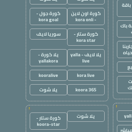
باقة
كورة اون لاين
كورة جول -
kora goal
- kora onli
 باك
كورة ستار -
سوريا لايف
kora star
ربنا
حياه
يلا لايف - yalla
يلا كورة -
yallakora
live
ع
kooralive
kora live
ت
ك
koora 365
يلا شوت
!
!
yal
يلا شوت
كورة ستار -
koora-star
باشر