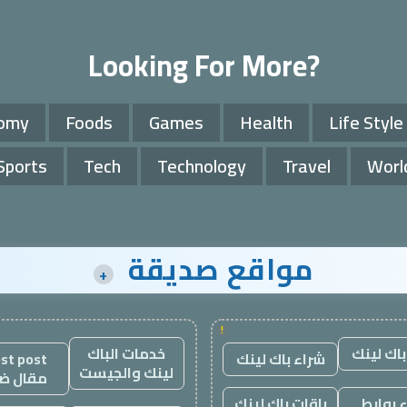
Looking For More?
omy
Foods
Games
Health
Life Style
Sports
Tech
Technology
Travel
Worl
مواقع صديقة
+
!
باك لينك
خدمات الباك
شراء باك لينك
st post
لينك والجيست
مقال ض
 روابط
باقات باك لينك