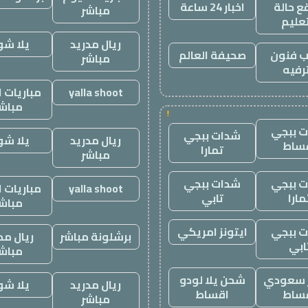
 حالة
اخبار 24 ساعة
مباشر
تعليم
ريال مدريد
يلا ش
 فنون
صحيفة العالم
مباشر
رفيه
yalla shoot
مباريات ا
مباش
!
 ببجي
شدات ببجي
ريال مدريد
يلا ش
ساط
تمارا
مباشر
 ببجي
شدات ببجي
yalla shoot
مباريات ا
مارا
تابي
مباش
 ببجي
ايتونز امريكي
برشلونة مباشر
ريال مد
ابي
مباش
ز سعودي
شحن يلا لودو
ريال مدريد
يلا ش
ساط
اقساط
مباشر