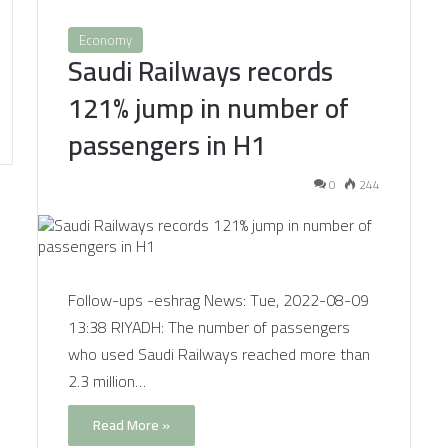
Economy
Saudi Railways records
121% jump in number of
passengers in H1
0
244
Follow-ups -eshrag News: Tue, 2022-08-09
13:38 RIYADH: The number of passengers
who used Saudi Railways reached more than
2.3 million…
Read More »