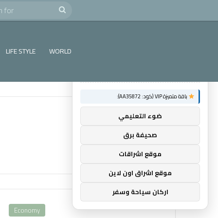
e
Search
×
توصيات :
for
باقة متميزة VIP (كود: AA26790):
LIFE STYLE
WORLD
ماسنجر المسلم
باقة متميزة VIP (كود: AA35872):
ضوء التعليمي
صحيفة برق
موقع اشراقات
موقع اشراق اون لاين
اركان سياحة وسفر
Economy