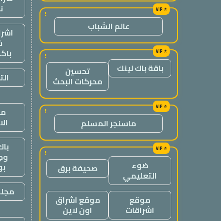
ن
!
عالم الشباب
اشرا
ش
باك
!
باقة باك لينك
تحسين
الت
محركات البحث
من
!
ال
ماسنجر المسلم
باك
!
وج
ضوء
ب
صحيفة برق
التعليمي
مجلة
موقع
موقع اشراق
اشراقات
اون لاين