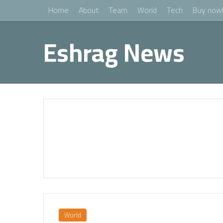
Home
About
Team
World
Tech
Buy now
Eshrag News
World