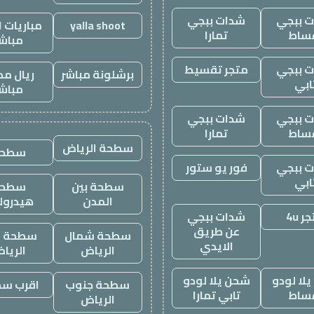
 ببجي
شدات ببجي
yalla shoot
مباريات ا
ساط
تمارا
مباش
 ببجي
متجر تقسيط
برشلونة مباشر
ريال مد
ابي
مباش
 ببجي
شدات ببجي
ساط
تمارا
سطحة الرياض
سطحه
 ببجي
فور يو ستور
ابي
سطحة بين
سطحة
المدن
هيدرول
ر 4u
شدات ببجي
عن طريق
سطحة شمال
سطحة غ
الايدي
الرياض
الريا
لا لودو
شحن يلا لودو
سطحة جنوب
اقرب س
ساط
تابي تمارا
الرياض