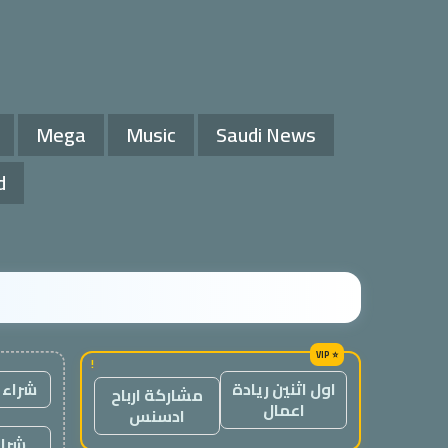
Mega
Music
Saudi News
d
!
شراء 
اول اثنين ريادة
مشاركة ارباح
اعمال
ادسنس
شراء