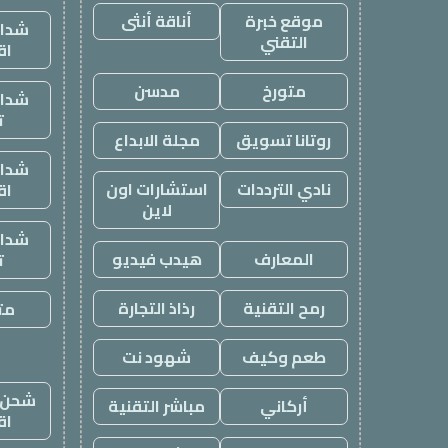
موقع خبرة
أناقة أنثى
شدات
التقني
اق
متورخ
مدسن
شدات
ت
روتانا تسويق
مجلة الابداع
شدات
نادي الترددات
استشارات اون
اق
لاين
شدات
المعارف
هيدب فيديو
ت
رمح التقنية
رذاذ التجارة
متج
طعم وكيف
شهود نت
شحن ي
أركاني
مباشر التقنية
اق