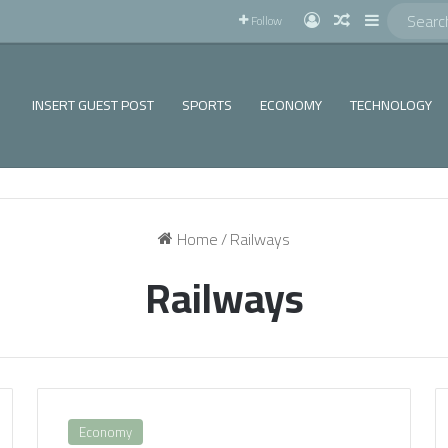
!
Log In
Random Articl
Sidebar
Follow
INSERT GUEST POST
SPORTS
ECONOMY
TECHNOLOGY
Home
/
Railways
Railways
Economy