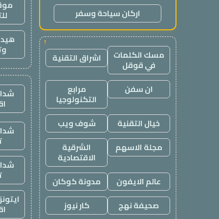
موقع
اركان سياحة وسفر
لل
هيدب
!
وت
مسك الكلمات
اشراق التقنية
في قوقل
ان سفن
مرابع
شدات
التكنولوجيا
اق
خيال التقنية
شوف ويب
شدات
ت
مجلة الاسهم
الشرقية
الاقتصادية
شدات
ت
عالم الايفون
مدونة كوكان
ايتون
صحيفة نهج
كار نيوز
اق