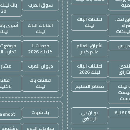
صية
سوق العرب
باك لينك 
20
ق لنك،
اعلانات الباك
راء
لينك
اعلانات الباك
أقوى باقة
لينكات
لينك
لينك
دريس
اشراق العالم
خدمات با
موقع تجا
عالم كبير
كلينك 2026
تجارب ال
تدى
اعلانات الباك
ديوان العرب
مشاري
اشراق
لينك 2026
اعلانات باك
اعلانا
 لينك
مصادر التعليم
لينك
باكلين
يست
وست
يلا شوت
 تقنية
يو ان بي
la shoot
الرياضي
مباريات اليوم
برشلونة م