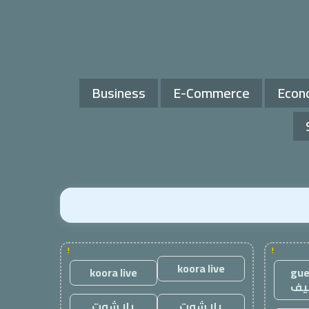
Business
E-Commerce
Econ
!
!
koora live
koora live
gue
يف
يلا شوت
يلا شوت