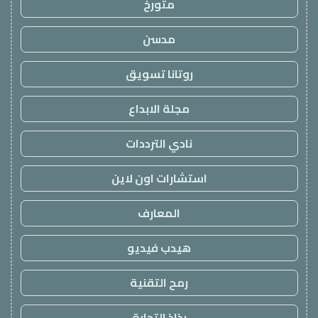
متورخ
مدسن
روتانا تسويق
مجلة الابداع
نادي الترددات
استشارات اون لاين
المعارف
هيدب فيديو
رمح التقنية
رذاذ التجارة