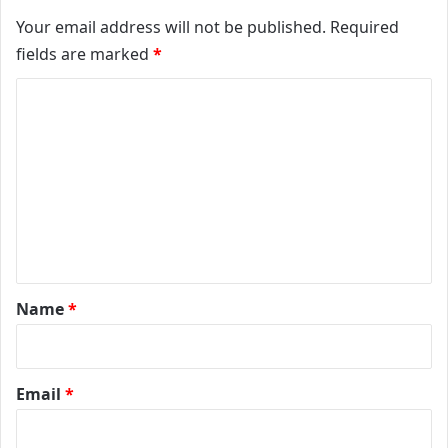
Your email address will not be published.
Required
fields are marked
*
C
o
m
m
e
n
t
*
Name
*
Email
*