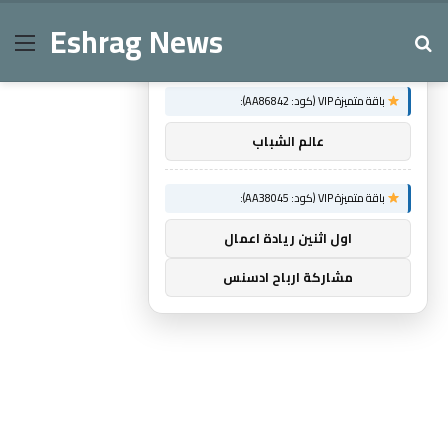
Eshrag News
Menu
Se
×
توصيات :
باقة متميزة VIP (كود: AA86842):
عالم الشباب
باقة متميزة VIP (كود: AA38045):
اول اثنين ريادة اعمال
مشاركة ارباح ادسنس