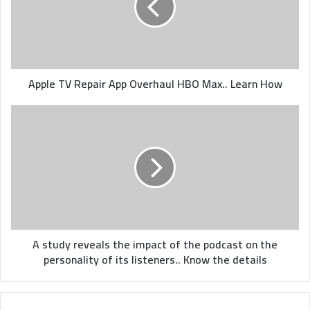
Overhaul
HBO
Max..
Learn
How
Apple TV Repair App Overhaul HBO Max.. Learn How
A
study
reveals
the
impact
of
the
podcast
on
the
A study reveals the impact of the podcast on the
personality
personality of its listeners.. Know the details
of
its
listeners..