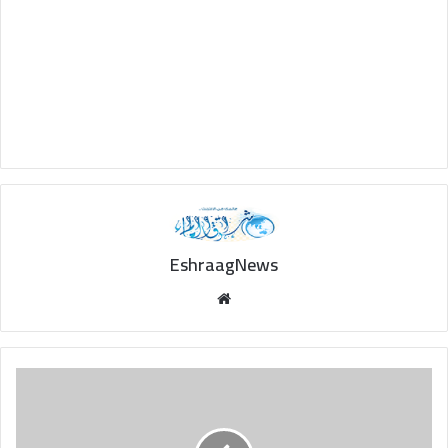
EshraagNews
Website
Apple
TV
Repair
App