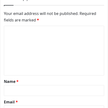
Your email address will not be published.
Required
fields are marked
*
C
o
m
m
e
n
t
*
Name
*
Email
*