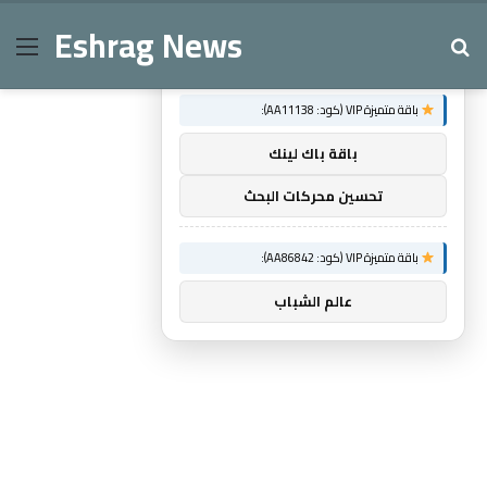
Eshrag News
Menu
Se
×
توصيات :
باقة متميزة VIP (كود: AA11138):
باقة باك لينك
تحسين محركات البحث
باقة متميزة VIP (كود: AA86842):
عالم الشباب