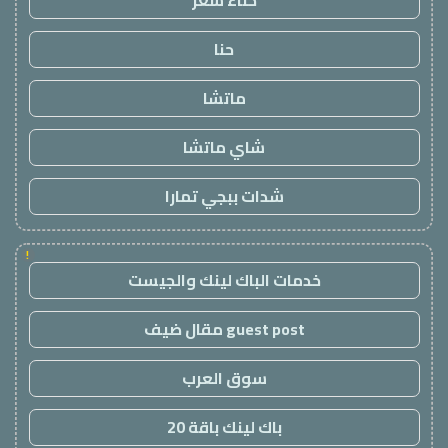
حناء شعر
حنا
ماتشا
شاي ماتشا
شدات ببجي تمارا
!
خدمات الباك لينك والجيست
guest post مقال ضيف
سوق العرب
باك لينك باقة 20