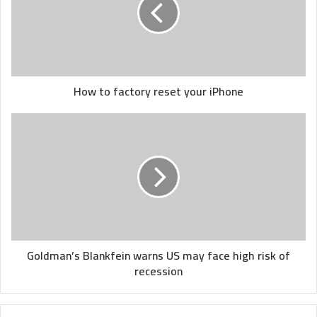
reset
your
iPhone
How to factory reset your iPhone
Goldman’s
Blankfein
warns
US
may
face
high
risk
of
recession
Goldman’s Blankfein warns US may face high risk of
recession