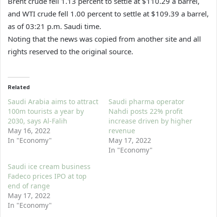
Brent crude fell 1.13 percent to settle at $110.29 a barrel,
and WTI crude fell 1.00 percent to settle at $109.39 a barrel,
as of 03:21 p.m. Saudi time.
Noting that the news was copied from another site and all
rights reserved to the original source.
Related
Saudi Arabia aims to attract
Saudi pharma operator
100m tourists a year by
Nahdi posts 22% profit
2030, says Al-Falih
increase driven by higher
May 16, 2022
revenue
In "Economy"
May 17, 2022
In "Economy"
Saudi ice cream business
Fadeco prices IPO at top
end of range
May 17, 2022
In "Economy"