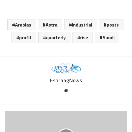
Arabias
Astra
industrial
posts
profit
quarterly
rise
Saudi
EshraagNews
Website
How
to
factory