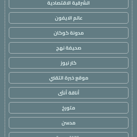
الشرقية الاقتصادية
عالم الايفون
مدونة كوكان
صحيفة نهج
كار نيوز
موقع خبرة التقني
أناقة أنثى
متورخ
مدسن