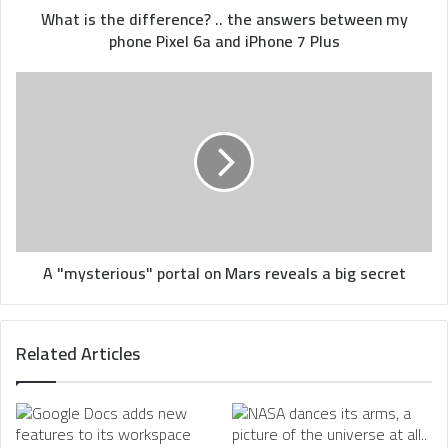
phone
What is the difference? .. the answers between my
Pixel
phone Pixel 6a and iPhone 7 Plus
6a
and
A
iPhone
"mysterious"
7
portal
Plus
on
Mars
reveals
a
big
secret
A "mysterious" portal on Mars reveals a big secret
Related Articles