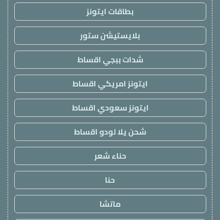
بطاقات ايتونز
بلايستيشن ستور
شدات ببجي اقساط
ايتونز امريكي اقساط
ايتونز سعودي اقساط
شحن يلا لودو اقساط
حناء شعر
حنا
ماتشا