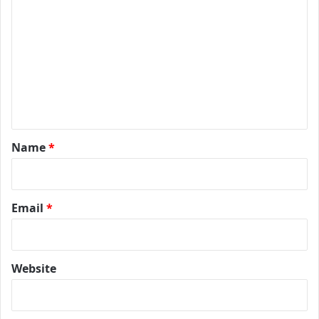
o
m
m
e
n
t
*
Name
*
Email
*
Website