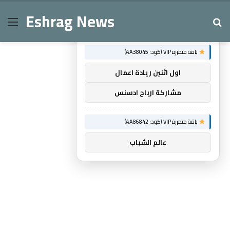
Eshrag News
Menu
Se
×
توصيات :
باقة متميزة VIP (كود: AA38045):
اول اثنين ريادة اعمال
مشاركة ارباح ادسنس
باقة متميزة VIP (كود: AA86842):
عالم الشباب